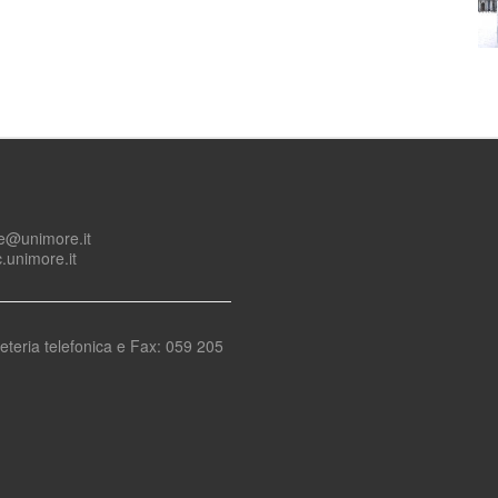
re@unimore.it
.unimore.it
eteria telefonica e Fax: 059 205