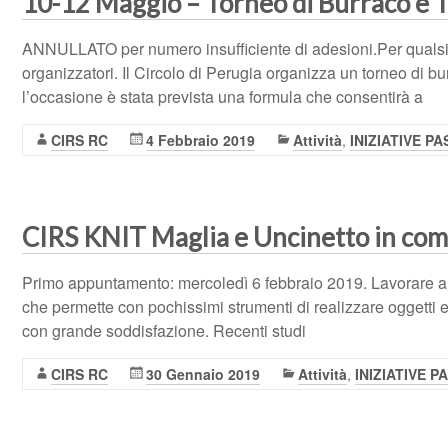
10-12 Maggio – Torneo di Burraco e 
ANNULLATO per numero insufficiente di adesioni.Per qualsias
organizzatori. Il Circolo di Perugia organizza un torneo di b
l’occasione è stata prevista una formula che consentirà a
CIRS RC
4 Febbraio 2019
Attività
,
INIZIATIVE P
CIRS KNIT Maglia e Uncinetto in co
Primo appuntamento: mercoledì 6 febbraio 2019. Lavorare a mag
che permette con pochissimi strumenti di realizzare oggetti e
con grande soddisfazione. Recenti studi
CIRS RC
30 Gennaio 2019
Attività
,
INIZIATIVE P