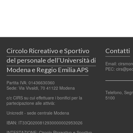
Circolo Ricreativo e Sportivo
Contatti
del personale dell’Università di
Email: cirsmo
Modena e Reggio Emilia APS
PEC: cirs@pec
Partita IVA: 01436630360
Sede: Via Vivaldi, 70 41122 Modena
Telefono, Segr
c/c CIRS su cui effettuare i bonifici per la
5100
partecipazione alle attivià:
Unicredit - sede centrale Modena
IBAN: IT33Q0200812930000002953026
INTESTAZIONE: Circolo Ricreativo e Sportivo