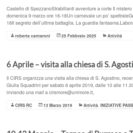
Castello di SpezzanoStrabilianti avventure a corte Il mister
domenica 9 marzo ore 16-18Un carnevale un po’ spettraleG
18Il segreto dell’ultima battaglia. La guardia fantasma.Labo
roberta cantaroni
25 Febbraio 2025
Attività
6 Aprile – visita alla chiesa di S. Agost
Il CIRS organizza una visita alla chiesa di S. Agostino, rece
Giulia Squadrini per sabato 6 aprile 2019, dalle 10 alle 11.3
inviando una mail a cirsmore@unimore.it,
CIRS RC
13 Marzo 2019
Attività
,
INIZIATIVE PAS