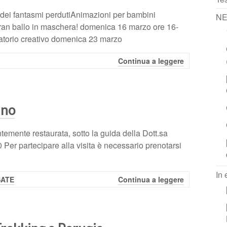
o dei fantasmi perdutiAnimazioni per bambini
N
ran ballo in maschera! domenica 16 marzo ore 16-
ratorio creativo domenica 23 marzo
Continua a leggere
ino
ntemente restaurata, sotto la guida della Dott.sa
0 Per partecipare alla visita è necessario prenotarsi
In
SATE
Continua a leggere