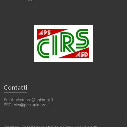
Contatti
Email: cirsmore@unimore.it
PEC: cirs@pec.unimore.it