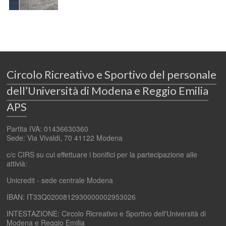
Circolo Ricreativo e Sportivo del personale
dell’Università di Modena e Reggio Emilia
APS
Partita IVA: 01436630360
Sede: Via Vivaldi, 70 41122 Modena
c/c CIRS su cui effettuare i bonifici per la partecipazione alle
attivià:
Unicredit - sede centrale Modena
IBAN: IT33Q0200812930000002953026
INTESTAZIONE: Circolo Ricreativo e Sportivo dell'Università di
Modena e Reggio Emilia