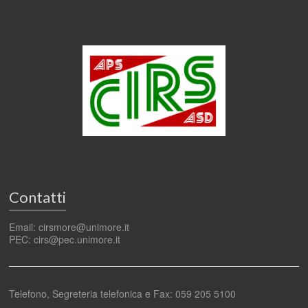
Contatti
Email: cirsmore@unimore.it
PEC: cirs@pec.unimore.it
Telefono, Segreteria telefonica e Fax: 059 205 5100