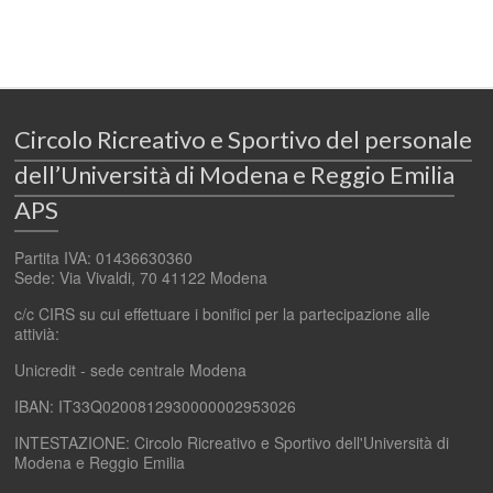
Circolo Ricreativo e Sportivo del personale
dell’Università di Modena e Reggio Emilia
APS
Partita IVA: 01436630360
Sede: Via Vivaldi, 70 41122 Modena
c/c CIRS su cui effettuare i bonifici per la partecipazione alle
attivià:
Unicredit - sede centrale Modena
IBAN: IT33Q0200812930000002953026
INTESTAZIONE: Circolo Ricreativo e Sportivo dell'Università di
Modena e Reggio Emilia